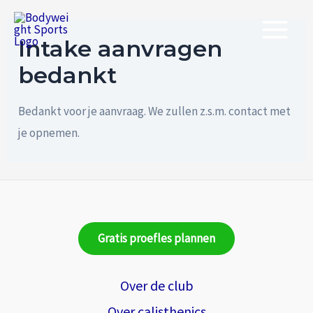
Ga
Main
naar
Intake aanvragen
Menu
de
bedankt
inhoud
Bedankt voor je aanvraag. We zullen z.s.m. contact met
je opnemen.
Gratis proefles plannen
Over de club
Over calisthenics